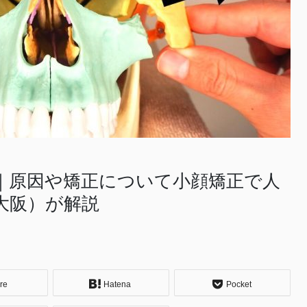
｜原因や矯正について小顔矯正で人
（大阪）が解説
re
Hatena
Pocket