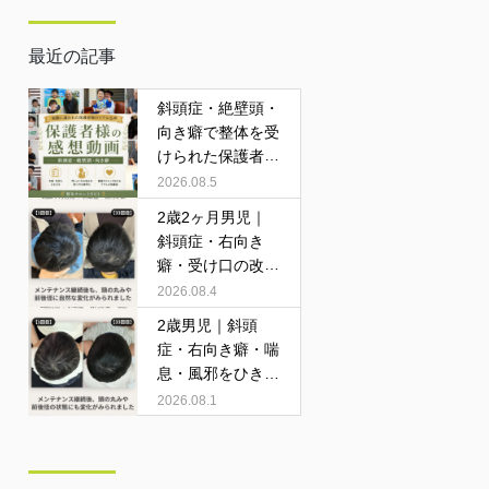
最近の記事
斜頭症・絶壁頭・
向き癖で整体を受
けられた保護者様
の感想動画
2026.08.5
2歳2ヶ月男児｜
斜頭症・右向き
癖・受け口の改善
症例
2026.08.4
2歳男児｜斜頭
症・右向き癖・喘
息・風邪をひきや
すいお子さまの改
2026.08.1
善症例