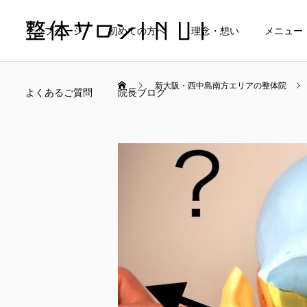
トップページ
初めての方へ
理念・想い
メニュー
新大阪・西中島南方エリアの整体院
よくあるご質問
院長ブログ
当院の料金について
マタニティケア