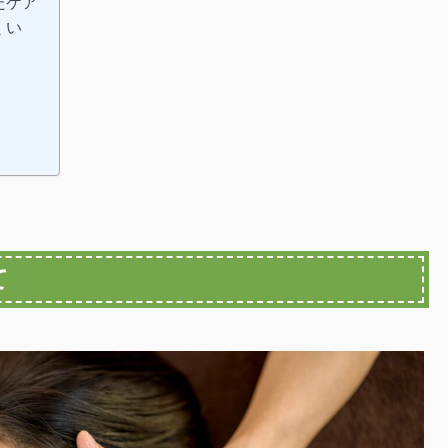
たケア
くい
て