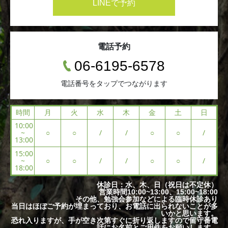
LINEで予約
電話予約
06-6195-6578
電話番号をタップでつながります
時間
月
火
水
木
金
土
日
10:00
~
○
○
/
/
○
○
/
13:00
15:00
~
○
○
/
/
○
○
/
18:00
休診日：水、木、日（祝日は不定休）
営業時間10:00~13:00、15:00~18:00
その他、勉強会参加などによる臨時休診あり
当日はほぼご予約が埋まっており、お電話に出られないことが多
いかと思います。
恐れ入りますが、手が空き次第すぐに折り返しますので留守番電
話にお名前とご用件をお願いします。