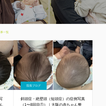
の記事一覧
院長ブログ
写
斜頭症・絶壁頭（短頭症）の症例写真
ん
（1〜8回目①）｜大阪の赤ちゃん整