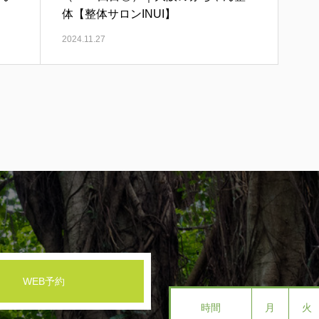
体【整体サロンINUI】
2024.11.27
WEB予約
時間
月
火