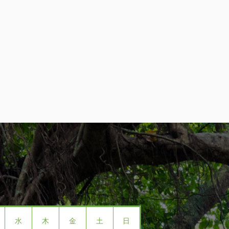
水
木
金
土
日