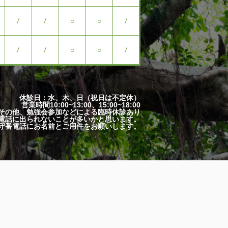
/
/
○
○
/
/
/
○
○
/
休診日：水、木、日（祝日は不定休）
営業時間10:00~13:00、15:00~18:00
その他、勉強会参加などによる臨時休診あり
電話に出られないことが多いかと思います。
守番電話にお名前とご用件をお願いします。