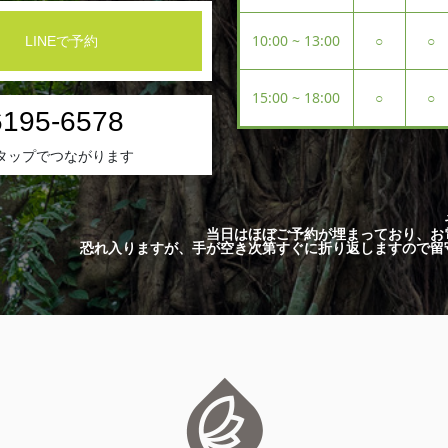
10:00 ~ 13:00
○
○
LINEで予約
15:00 ~ 18:00
○
○
6195-6578
タップでつながります
当日はほぼご予約が埋まっており、お
恐れ入りますが、手が空き次第すぐに折り返しますので留