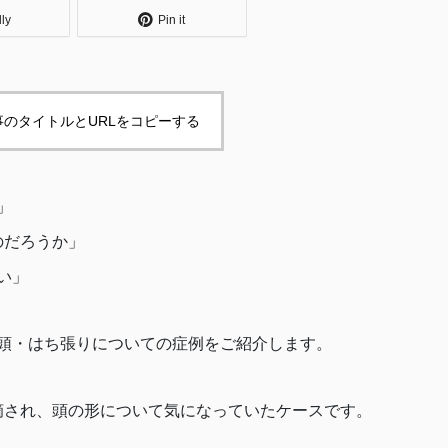
dly
Pin it
事のタイトルとURLをコピーする
」
のだろうか」
い」
壁頭・はち張りについての症例をご紹介します。
摘され、頭の形について気になっていたケースです。