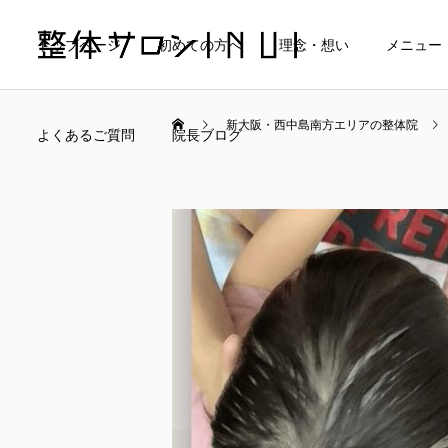
トップページ
初めての方へ
理念・想い
メニュー
新大阪・西中島南方エリアの整体院
よくあるご質問
院長ブログ
当院の料金について
マタニティケア