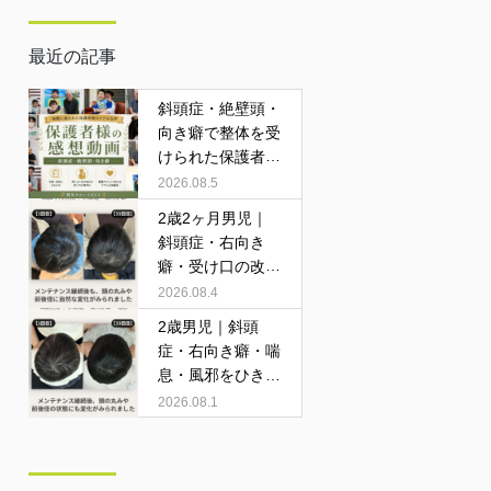
最近の記事
斜頭症・絶壁頭・
向き癖で整体を受
けられた保護者様
の感想動画
2026.08.5
2歳2ヶ月男児｜
斜頭症・右向き
癖・受け口の改善
症例
2026.08.4
2歳男児｜斜頭
症・右向き癖・喘
息・風邪をひきや
すいお子さまの改
2026.08.1
善症例