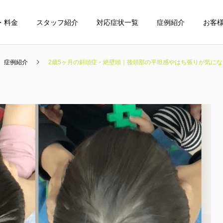
・料金
スタッフ紹介
対応症状一覧
症例紹介
お客
症例紹介
2歳5ヶ月の斜頭症・絶壁頭｜後頭部の平坦感やはち張りが気に
整体
小児整体