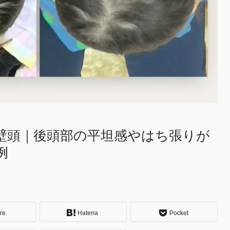
絶壁頭｜後頭部の平坦感やはち張りが
例
re
Hatena
Pocket