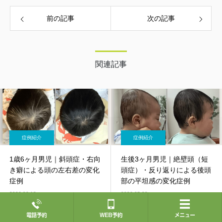
術・経験だけでは改善できない症状に数多く
巡り合い、施術家としての頭打ちを感じる。
前の記事
次の記事
そんな折、現在の師匠である松本恒平と出会
う。 多くの施術家が見落としている原理原
則、触診、国際基準の療術について学び、こ
れまで習得した技術や知識のバラバラだっ
た”点”が”線”で繋がる。 それをきっかけに、
関連記事
辛い症状と闘う人たちの力になれることを確
信し地元である新大阪・南方エリアにて開
業。
症例紹介
症例紹介
1歳6ヶ月男児｜斜頭症・右向
生後3ヶ月男児｜絶壁頭（短
き癖による頭の左右差の変化
頭症）・反り返りによる後頭
症例
部の平坦感の変化症例
2026.06.13
2026.05.28