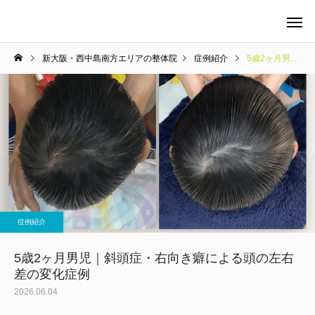
新大阪・西中島南方エリアの整体院
症例紹介
5歳2ヶ月男児｜斜頭症・右向き癖による頭の左右差の変化症例
当院の料金について
整体
症例紹介
マタニティケア
5歳2ヶ月男児｜斜頭症・右向き癖による頭の左右
差の変化症例
2026.06.04