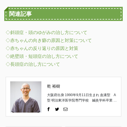
関連記事
◇斜頭症・頭のゆがみの治し方について
◇赤ちゃんの向き癖の原因と対策について
◇赤ちゃんの反り返りの原因と対策
◇絶壁頭・短頭症の治し方について
◇長頭症の治し方について
乾 裕樹
大阪府出身 1990年9月11日生まれ 血液型 A
型 明治東洋医学院専門学校 鍼灸学科卒業 取
得国家資格 はり師・きゅう師 一般社団法
人 日本統合手技協会 理事 一般社団法人
日本統合手技協会 公認インストラクター 京
都府立医科大学 解剖実習修了 （施術家と