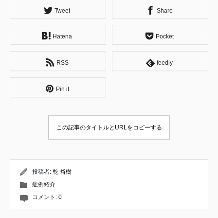
しての経歴） 高校卒業後、18歳で施術家の道
へ。 午前は鍼灸の専門学生として学び、午後
Tweet
Share
は地元の鍼灸整骨院で夜遅くまで勤務。 主に
運動器疾患やスポーツ障害についての理論や
Hatena
Pocket
施術方法を習得する。 ↓ 専門学校卒業後は不
妊症を専門とする鍼灸院にて修行。 婦人科疾
患や逆子の施術、小児はり、自律神経失調症
RSS
feedly
の方々へのアプローチ、東洋医学的な診察方
法について学ぶ。 お客様への接遇や仕事に対
する姿勢など、社会人としての基礎を教えて
Pin it
頂く。 ↓ 内臓へのアプローチを専門とする整
体サロンにて修行。 肩こりや腰痛などをはじ
めとする身体の痛みと、内臓の問題が関連す
ることを学ぶ。 それと同時に、筋肉を揉んだ
この記事のタイトルとURLをコピーする
りほぐすだけでは根本的には良くならないこ
とを知る。 ↓ 妊産婦のお悩みを専門に扱う整
体サロンにて修業。 産後骨盤矯正やマタニテ
ィ整体を通して、産後ママや妊婦の身体の状
態について学ぶ。 その他、発達の遅れやチッ
投稿者:
乾 裕樹
クなどの小児整体、美容鍼・小顔矯正のテク
症例紹介
ニックを習得。 26歳で同サロンの分院長に就
任。 約4年にわたり代表セラピストとして全
コメント:
0
ての施術メニューを担当し、所属スタッフの
技術指導・育成に携わる。 ↓ これまでの技