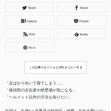
Tweet
Share
Hatena
Pocket
RSS
feedly
Pin it
この記事のタイトルとURLをコピーする
「左ばかり向いて寝てしまう…」
「後頭部の左右差や絶壁感が気になる」
「ヘルメット以外の方法も知りたい」
今回は、生後6ヶ月男児の斜頭症・絶壁・左向き癖につい