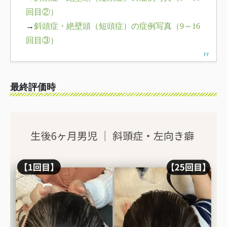
回目②）
→
斜頭症・絶壁頭（短頭症）の症例写真（9～16
回目③）
最終評価時