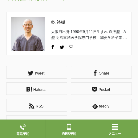
乾 裕樹
大阪府出身 1990年9月11日生まれ 血液型 A
型 明治東洋医学院専門学校 鍼灸学科卒業 取
得国家資格 はり師・きゅう師 一般社団法
人 日本統合手技協会 理事 一般社団法人
日本統合手技協会 公認インストラクター 京
都府立医科大学 解剖実習修了 （施術家と
しての経歴） 高校卒業後、18歳で施術家の道
へ。 午前は鍼灸の専門学生として学び、午後
Tweet
Share
は地元の鍼灸整骨院で夜遅くまで勤務。 主に
運動器疾患やスポーツ障害についての理論や
Hatena
Pocket
施術方法を習得する。 ↓ 専門学校卒業後は不
妊症を専門とする鍼灸院にて修行。 婦人科疾
患や逆子の施術、小児はり、自律神経失調症
RSS
feedly
の方々へのアプローチ、東洋医学的な診察方
法について学ぶ。 お客様への接遇や仕事に対
する姿勢など、社会人としての基礎を教えて
Pin it
頂く。 ↓ 内臓へのアプローチを専門とする整
体サロンにて修行。 肩こりや腰痛などをはじ
めとする身体の痛みと、内臓の問題が関連す