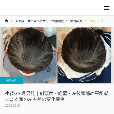
新大阪・西中島南方エリアの整体院
症例紹介
生後6ヶ月男児｜斜頭症・絶壁・左後頭部の平坦感による頭の左右差の変化症例
当院の料金について
整体
症例紹介
マタニティケア
生後6ヶ月男児｜斜頭症・絶壁・左後頭部の平坦感
による頭の左右差の変化症例
2026.05.24