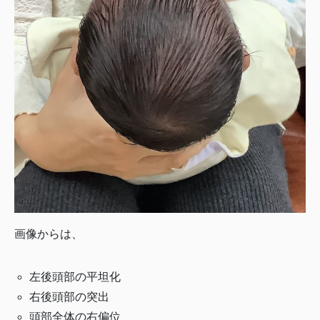
画像からは、
左後頭部の平坦化
右後頭部の突出
頭部全体の右偏位