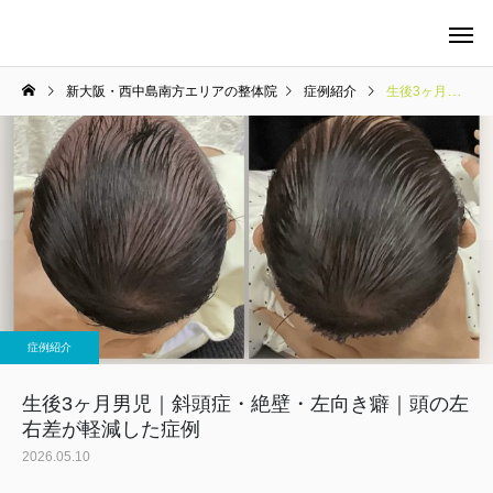
新大阪・西中島南方エリアの整体院
症例紹介
生後3ヶ月男児｜斜頭症・絶壁・左向き癖｜頭の左右差が軽減した症例
当院の料金について
整体
症例紹介
マタニティケア
生後3ヶ月男児｜斜頭症・絶壁・左向き癖｜頭の左
右差が軽減した症例
2026.05.10