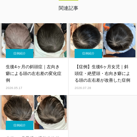
れまで習得した技術や知識のバラバラだっ
た”点”が”線”で繋がる。 それをきっかけに、
関連記事
辛い症状と闘う人たちの力になれることを確
信し地元である新大阪・南方エリアにて開
業。
症例紹介
症例紹介
生後4ヶ月の斜頭症｜左向き
【症例】生後6ヶ月女児｜斜
癖による頭の左右差の変化症
頭症・絶壁頭・右向き癖によ
例
る頭の左右差が改善した症例
2026.05.17
2026.07.28
症例紹介