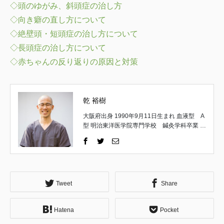
◇頭のゆがみ、斜頭症の治し方
◇向き癖の直し方について
◇絶壁頭・短頭症の治し方について
◇長頭症の治し方について
◇赤ちゃんの反り返りの原因と対策
乾 裕樹
大阪府出身 1990年9月11日生まれ 血液型 A
型 明治東洋医学院専門学校 鍼灸学科卒業 取
得国家資格 はり師・きゅう師 一般社団法
人 日本統合手技協会 理事 一般社団法人
日本統合手技協会 公認インストラクター 京
都府立医科大学 解剖実習修了 （施術家と
しての経歴） 高校卒業後、18歳で施術家の道
へ。 午前は鍼灸の専門学生として学び、午後
Tweet
Share
は地元の鍼灸整骨院で夜遅くまで勤務。 主に
運動器疾患やスポーツ障害についての理論や
Hatena
Pocket
施術方法を習得する。 ↓ 専門学校卒業後は不
妊症を専門とする鍼灸院にて修行。 婦人科疾