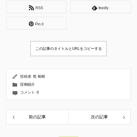
患や逆子の施術、小児はり、自律神経失調症
RSS
feedly
の方々へのアプローチ、東洋医学的な診察方
法について学ぶ。 お客様への接遇や仕事に対
する姿勢など、社会人としての基礎を教えて
Pin it
頂く。 ↓ 内臓へのアプローチを専門とする整
体サロンにて修行。 肩こりや腰痛などをはじ
めとする身体の痛みと、内臓の問題が関連す
ることを学ぶ。 それと同時に、筋肉を揉んだ
この記事のタイトルとURLをコピーする
りほぐすだけでは根本的には良くならないこ
とを知る。 ↓ 妊産婦のお悩みを専門に扱う整
体サロンにて修業。 産後骨盤矯正やマタニテ
ィ整体を通して、産後ママや妊婦の身体の状
態について学ぶ。 その他、発達の遅れやチッ
投稿者:
乾 裕樹
クなどの小児整体、美容鍼・小顔矯正のテク
症例紹介
ニックを習得。 26歳で同サロンの分院長に就
任。 約4年にわたり代表セラピストとして全
コメント:
0
ての施術メニューを担当し、所属スタッフの
技術指導・育成に携わる。 ↓ これまでの技
術・経験だけでは改善できない症状に数多く
巡り合い、施術家としての頭打ちを感じる。
前の記事
次の記事
そんな折、現在の師匠である松本恒平と出会
う。 多くの施術家が見落としている原理原
則、触診、国際基準の療術について学び、こ