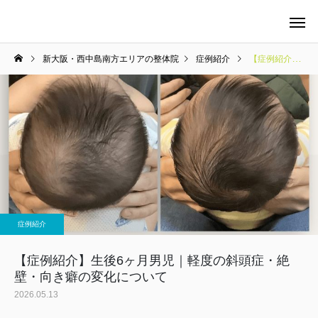
新大阪・西中島南方エリアの整体院
症例紹介
【症例紹介】生後6ヶ月男児｜軽度の斜頭症・絶壁・向き癖の変化について
当院の料金について
整体
症例紹介
マタニティケア
【症例紹介】生後6ヶ月男児｜軽度の斜頭症・絶
壁・向き癖の変化について
2026.05.13