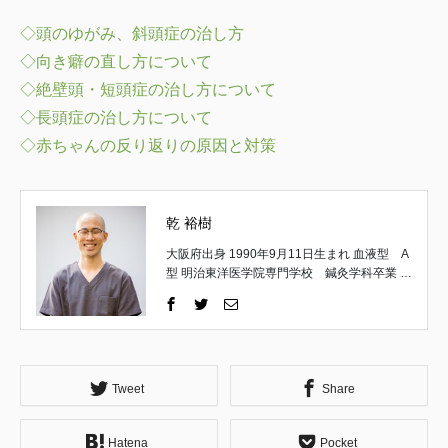
◇頭のゆがみ、斜頭症の治し方
◇向き癖の直し方について
◇絶壁頭・短頭症の治し方について
◇長頭症の治し方について
◇赤ちゃんの反り返りの原因と対策
乾 裕樹
大阪府出身 1990年9月11日生まれ 血液型 A
型 明治東洋医学院専門学校 鍼灸学科卒業 取
得国家資格 はり師・きゅう師 一般社団法
人 日本統合手技協会 理事 一般社団法人
日本統合手技協会 公認インストラクター 京
都府立医科大学 解剖実習修了 （施術家と
しての経歴） 高校卒業後、18歳で施術家の道
へ。 午前は鍼灸の専門学生として学び、午後
Tweet
Share
は地元の鍼灸整骨院で夜遅くまで勤務。 主に
運動器疾患やスポーツ障害についての理論や
Hatena
Pocket
施術方法を習得する。 ↓ 専門学校卒業後は不