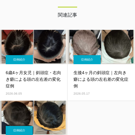
則、触診、国際基準の療術について学び、こ
れまで習得した技術や知識のバラバラだっ
た”点”が”線”で繋がる。 それをきっかけに、
関連記事
辛い症状と闘う人たちの力になれることを確
信し地元である新大阪・南方エリアにて開
業。
症例紹介
症例紹介
6歳4ヶ月女児｜斜頭症・右向
生後4ヶ月の斜頭症｜左向き
き癖による頭の左右差の変化
癖による頭の左右差の変化症
症例
例
2026.06.05
2026.05.17
症例紹介