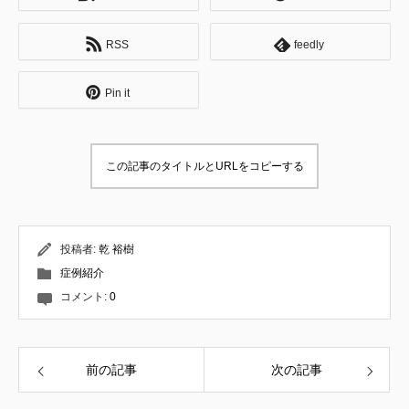
妊症を専門とする鍼灸院にて修行。 婦人科疾
患や逆子の施術、小児はり、自律神経失調症
RSS
feedly
の方々へのアプローチ、東洋医学的な診察方
法について学ぶ。 お客様への接遇や仕事に対
する姿勢など、社会人としての基礎を教えて
Pin it
頂く。 ↓ 内臓へのアプローチを専門とする整
体サロンにて修行。 肩こりや腰痛などをはじ
めとする身体の痛みと、内臓の問題が関連す
ることを学ぶ。 それと同時に、筋肉を揉んだ
この記事のタイトルとURLをコピーする
りほぐすだけでは根本的には良くならないこ
とを知る。 ↓ 妊産婦のお悩みを専門に扱う整
体サロンにて修業。 産後骨盤矯正やマタニテ
ィ整体を通して、産後ママや妊婦の身体の状
態について学ぶ。 その他、発達の遅れやチッ
投稿者:
乾 裕樹
クなどの小児整体、美容鍼・小顔矯正のテク
症例紹介
ニックを習得。 26歳で同サロンの分院長に就
任。 約4年にわたり代表セラピストとして全
コメント:
0
ての施術メニューを担当し、所属スタッフの
技術指導・育成に携わる。 ↓ これまでの技
術・経験だけでは改善できない症状に数多く
巡り合い、施術家としての頭打ちを感じる。
前の記事
次の記事
そんな折、現在の師匠である松本恒平と出会
う。 多くの施術家が見落としている原理原