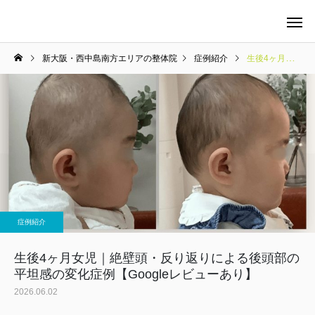
新大阪・西中島南方エリアの整体院
症例紹介
生後4ヶ月女児｜絶壁頭・反り返りによる後頭部の平坦感の変化症例【Googleレビューあり】
当院の料金について
整体
症例紹介
マタニティケア
生後4ヶ月女児｜絶壁頭・反り返りによる後頭部の
平坦感の変化症例【Googleレビューあり】
2026.06.02