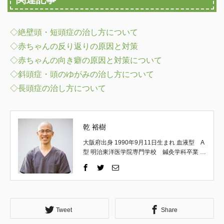
◇絶壁頭・短頭症の治し方について
◇赤ちゃんの反り返りの原因と対策
◇赤ちゃんの向き癖の原因と対策について
◇斜頭症・頭のゆがみの治し方について
◇長頭症の治し方について
乾 裕樹
大阪府出身 1990年9月11日生まれ 血液型 A
型 明治東洋医学院専門学校 鍼灸学科卒業 取
得国家資格 はり師・きゅう師 一般社団法
人 日本統合手技協会 理事 一般社団法人
日本統合手技協会 公認インストラクター 京
都府立医科大学 解剖実習修了 （施術家と
しての経歴） 高校卒業後、18歳で施術家の道
へ。 午前は鍼灸の専門学生として学び、午後
Tweet
Share
は地元の鍼灸整骨院で夜遅くまで勤務。 主に