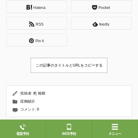
運動器疾患やスポーツ障害についての理論や
Hatena
Pocket
施術方法を習得する。 ↓ 専門学校卒業後は不
妊症を専門とする鍼灸院にて修行。 婦人科疾
患や逆子の施術、小児はり、自律神経失調症
RSS
feedly
の方々へのアプローチ、東洋医学的な診察方
法について学ぶ。 お客様への接遇や仕事に対
する姿勢など、社会人としての基礎を教えて
Pin it
頂く。 ↓ 内臓へのアプローチを専門とする整
体サロンにて修行。 肩こりや腰痛などをはじ
めとする身体の痛みと、内臓の問題が関連す
ることを学ぶ。 それと同時に、筋肉を揉んだ
この記事のタイトルとURLをコピーする
りほぐすだけでは根本的には良くならないこ
とを知る。 ↓ 妊産婦のお悩みを専門に扱う整
体サロンにて修業。 産後骨盤矯正やマタニテ
ィ整体を通して、産後ママや妊婦の身体の状
態について学ぶ。 その他、発達の遅れやチッ
投稿者:
乾 裕樹
クなどの小児整体、美容鍼・小顔矯正のテク
症例紹介
ニックを習得。 26歳で同サロンの分院長に就
任。 約4年にわたり代表セラピストとして全
コメント:
0
ての施術メニューを担当し、所属スタッフの
技術指導・育成に携わる。 ↓ これまでの技
術・経験だけでは改善できない症状に数多く
巡り合い、施術家としての頭打ちを感じる。
前の記事
次の記事
そんな折、現在の師匠である松本恒平と出会