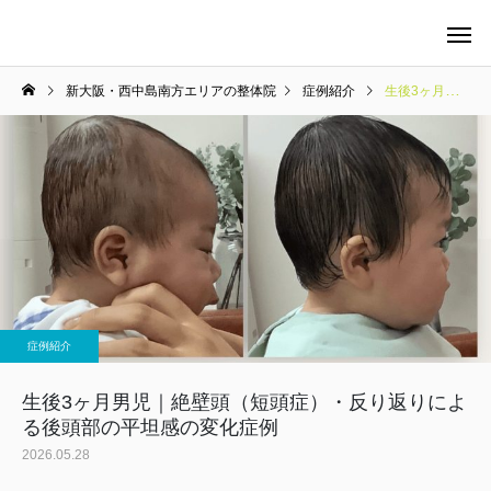
新大阪・西中島南方エリアの整体院
症例紹介
生後3ヶ月男児｜絶壁頭（短頭症）・反り返りによる後頭部の平坦感の変化症例
当院の料金について
整体
症例紹介
マタニティケア
生後3ヶ月男児｜絶壁頭（短頭症）・反り返りによ
る後頭部の平坦感の変化症例
2026.05.28