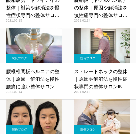
眼精疲労・ドライアイの
腱鞘炎（ドケルバン病）
整体｜対策や解消法を慢
の整体｜原因や解消法を
性症状専門の整体サロン
慢性痛専門の整体サロン
2021.02.15
2021.02.14
INUIが解説
INUIが解説
院長ブログ
院長ブログ
腰椎椎間板ヘルニアの整
ストレートネックの整体
体｜原因・解消法を慢性
｜原因や解消法を慢性症
腰痛に強い整体サロン
状専門の整体サロンINUI
2021.02.14
2021.02.13
INUIが解説
が解説
院長ブログ
院長ブログ