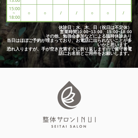
13:00
15:00
~
○
○
/
/
○
○
/
18:00
休診日：水、木、日（祝日は不定休）
営業時間10:00~13:00、15:00~18:00
その他、勉強会参加などによる臨時休診あり
当日はほぼご予約が埋まっており、お電話に出られないことが多
いかと思います。
恐れ入りますが、手が空き次第すぐに折り返しますので留守番電
話にお名前とご用件をお願いします。