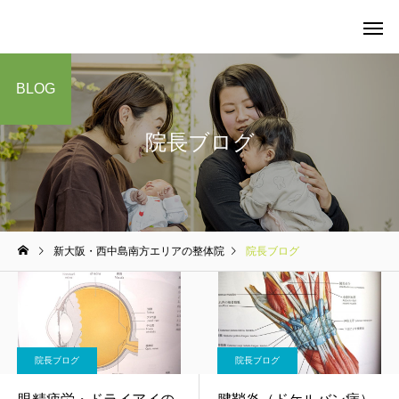
BLOG
院長ブログ
当院の料金について
整体
新大阪・西中島南方エリアの整体院
院長ブログ
マタニティケア
院長ブログ
院長ブログ