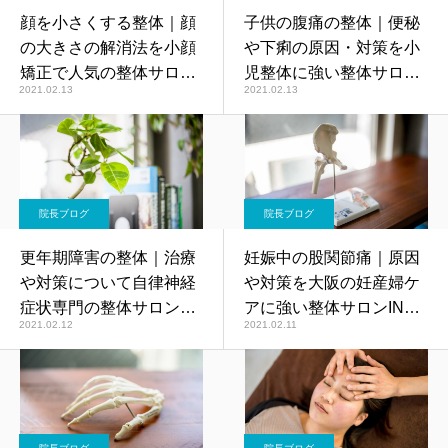
顔を小さくする整体｜顔
子供の腹痛の整体｜便秘
の大きさの解消法を小顔
や下痢の原因・対策を小
矯正で人気の整体サロン
児整体に強い整体サロン
2021.02.13
2021.02.13
INUIが解説
INUIが解説
院長ブログ
院長ブログ
更年期障害の整体｜治療
妊娠中の股関節痛｜原因
や対策について自律神経
や対策を大阪の妊産婦ケ
症状専門の整体サロン
アに強い整体サロンINUI
2021.02.12
2021.02.11
INUIが解説
が解説