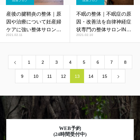
院長ブログ
院長ブログ
産後の腱鞘炎の整体｜原
不眠の整体｜不眠症の原
因や治療について妊産婦
因・改善法を自律神経症
ケアに強い整体サロン
状専門の整体サロンINUI
2021.02.11
2021.02.10
INUIが解説
が解説
1
2
3
4
5
6
7
8
9
10
11
12
13
14
15
WEB予約
(24時間受付中)