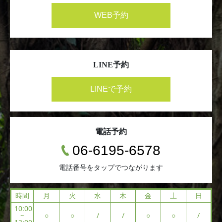
WEB予約
LINE予約
LINEで予約
電話予約
06-6195-6578
電話番号をタップでつながります
時間
月
火
水
木
金
土
日
10:00
~
○
○
/
/
○
○
/