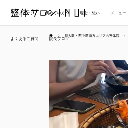
トップページ
初めての方へ
理念・想い
メニュー
新大阪・西中島南方エリアの整体院
よくあるご質問
院長ブログ
当院の料金について
マタニティケア