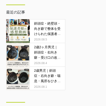
最近の記事
斜頭症・絶壁頭・
向き癖で整体を受
けられた保護者様
の感想動画
2026.08.5
2歳2ヶ月男児｜
斜頭症・右向き
癖・受け口の改善
症例
2026.08.4
2歳男児｜斜頭
症・右向き癖・喘
息・風邪をひきや
すいお子さまの改
2026.08.1
善症例