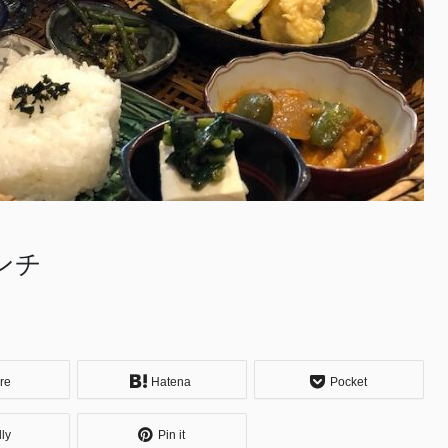
ンチ
re
Hatena
Pocket
dly
Pin it