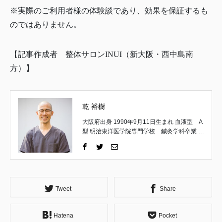
※実際のご利用者様の体験談であり、効果を保証するも
のではありません。
【記事作成者 整体サロンINUI（新大阪・西中島南
方）】
乾 裕樹
大阪府出身 1990年9月11日生まれ 血液型 A
型 明治東洋医学院専門学校 鍼灸学科卒業 取
得国家資格 はり師・きゅう師 一般社団法
人 日本統合手技協会 理事 一般社団法人
日本統合手技協会 公認インストラクター 京
都府立医科大学 解剖実習修了 （施術家と
しての経歴） 高校卒業後、18歳で施術家の道
へ。 午前は鍼灸の専門学生として学び、午後
Tweet
Share
は地元の鍼灸整骨院で夜遅くまで勤務。 主に
運動器疾患やスポーツ障害についての理論や
Hatena
Pocket
施術方法を習得する。 ↓ 専門学校卒業後は不