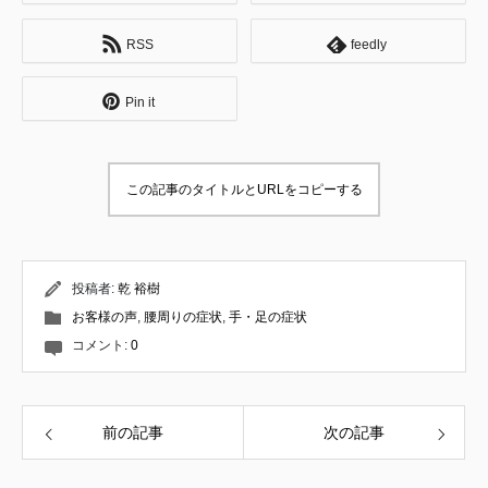
妊症を専門とする鍼灸院にて修行。 婦人科疾
患や逆子の施術、小児はり、自律神経失調症
RSS
feedly
の方々へのアプローチ、東洋医学的な診察方
法について学ぶ。 お客様への接遇や仕事に対
する姿勢など、社会人としての基礎を教えて
Pin it
頂く。 ↓ 内臓へのアプローチを専門とする整
体サロンにて修行。 肩こりや腰痛などをはじ
めとする身体の痛みと、内臓の問題が関連す
ることを学ぶ。 それと同時に、筋肉を揉んだ
この記事のタイトルとURLをコピーする
りほぐすだけでは根本的には良くならないこ
とを知る。 ↓ 妊産婦のお悩みを専門に扱う整
体サロンにて修業。 産後骨盤矯正やマタニテ
ィ整体を通して、産後ママや妊婦の身体の状
態について学ぶ。 その他、発達の遅れやチッ
投稿者:
乾 裕樹
クなどの小児整体、美容鍼・小顔矯正のテク
お客様の声
,
腰周りの症状
,
手・足の症状
ニックを習得。 26歳で同サロンの分院長に就
任。 約4年にわたり代表セラピストとして全
コメント:
0
ての施術メニューを担当し、所属スタッフの
技術指導・育成に携わる。 ↓ これまでの技
術・経験だけでは改善できない症状に数多く
巡り合い、施術家としての頭打ちを感じる。
前の記事
次の記事
そんな折、現在の師匠である松本恒平と出会
う。 多くの施術家が見落としている原理原
則、触診、国際基準の療術について学び、こ