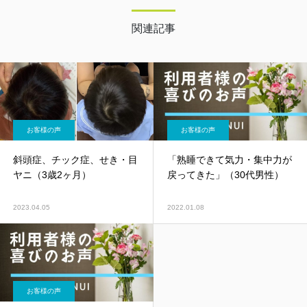
れまで習得した技術や知識のバラバラだっ
た”点”が”線”で繋がる。 それをきっかけに、
関連記事
辛い症状と闘う人たちの力になれることを確
信し地元である新大阪・南方エリアにて開
業。
お客様の声
お客様の声
斜頭症、チック症、せき・目
「熟睡できて気力・集中力が
ヤニ（3歳2ヶ月）
戻ってきた」（30代男性）
2023.04.05
2022.01.08
お客様の声