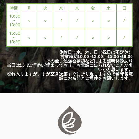
時間
月
火
水
木
金
土
日
10:00
~
○
○
/
/
○
○
/
13:00
15:00
~
○
○
/
/
○
○
/
18:00
休診日：水、木、日（祝日は不定休）
営業時間10:00~13:00、15:00~18:00
その他、勉強会参加などによる臨時休診あり
当日はほぼご予約が埋まっており、お電話に出られないことが多
いかと思います。
恐れ入りますが、手が空き次第すぐに折り返しますので留守番電
話にお名前とご用件をお願いします。