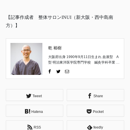
【記事作成者 整体サロンINUI（新大阪・西中島南
方）】
乾 裕樹
大阪府出身 1990年9月11日生まれ 血液型 A
型 明治東洋医学院専門学校 鍼灸学科卒業 取
得国家資格 はり師・きゅう師 一般社団法
人 日本統合手技協会 理事 一般社団法人
日本統合手技協会 公認インストラクター 京
都府立医科大学 解剖実習修了 （施術家と
しての経歴） 高校卒業後、18歳で施術家の道
へ。 午前は鍼灸の専門学生として学び、午後
Tweet
Share
は地元の鍼灸整骨院で夜遅くまで勤務。 主に
運動器疾患やスポーツ障害についての理論や
Hatena
Pocket
施術方法を習得する。 ↓ 専門学校卒業後は不
妊症を専門とする鍼灸院にて修行。 婦人科疾
患や逆子の施術、小児はり、自律神経失調症
RSS
feedly
の方々へのアプローチ、東洋医学的な診察方