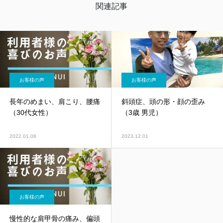
辛い症状と闘う人たちの力になれることを確
関連記事
信し地元である新大阪・南方エリアにて開
業。
お客様の声
お客様の声
長年のめまい、肩こり、腰痛
斜頭症、頭の形・顔の歪み
（30代女性）
（3歳 男児）
2022.01.08
2023.12.01
お客様の声
慢性的な肩甲骨の痛み、偏頭