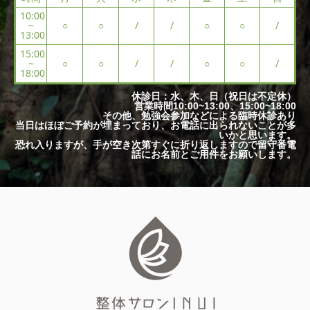
10:00
~
○
○
/
/
○
○
/
13:00
15:00
~
○
○
/
/
○
○
/
18:00
休診日：水、木、日（祝日は不定休）
営業時間10:00~13:00、15:00~18:00
その他、勉強会参加などによる臨時休診あり
当日はほぼご予約が埋まっており、お電話に出られないことが多
いかと思います。
恐れ入りますが、手が空き次第すぐに折り返しますので留守番電
話にお名前とご用件をお願いします。