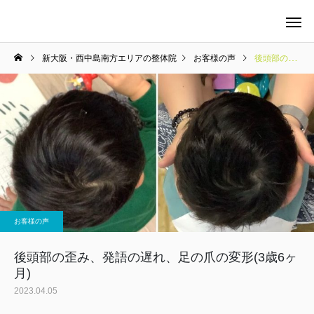
新大阪・西中島南方エリアの整体院
お客様の声
後頭部の歪み、発語の遅れ、足の爪の変形(3歳6ヶ月)
当院の料金について
整体
お客様の声
マタニティケア
後頭部の歪み、発語の遅れ、足の爪の変形(3歳6ヶ
月)
2023.04.05