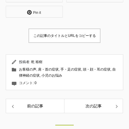
法について学ぶ。 お客様への接遇や仕事に対
する姿勢など、社会人としての基礎を教えて
Pin it
頂く。 ↓ 内臓へのアプローチを専門とする整
体サロンにて修行。 肩こりや腰痛などをはじ
めとする身体の痛みと、内臓の問題が関連す
ることを学ぶ。 それと同時に、筋肉を揉んだ
この記事のタイトルとURLをコピーする
りほぐすだけでは根本的には良くならないこ
とを知る。 ↓ 妊産婦のお悩みを専門に扱う整
体サロンにて修業。 産後骨盤矯正やマタニテ
ィ整体を通して、産後ママや妊婦の身体の状
態について学ぶ。 その他、発達の遅れやチッ
投稿者:
乾 裕樹
クなどの小児整体、美容鍼・小顔矯正のテク
お客様の声
,
肩・首の症状
,
手・足の症状
,
頭・顔・耳の症状
,
自
ニックを習得。 26歳で同サロンの分院長に就
任。 約4年にわたり代表セラピストとして全
律神経の症状
,
小児のお悩み
ての施術メニューを担当し、所属スタッフの
コメント:
0
技術指導・育成に携わる。 ↓ これまでの技
術・経験だけでは改善できない症状に数多く
巡り合い、施術家としての頭打ちを感じる。
そんな折、現在の師匠である松本恒平と出会
前の記事
次の記事
う。 多くの施術家が見落としている原理原
則、触診、国際基準の療術について学び、こ
れまで習得した技術や知識のバラバラだっ
た”点”が”線”で繋がる。 それをきっかけに、