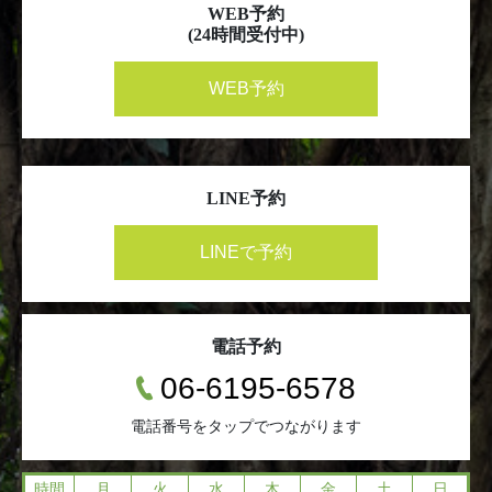
WEB予約
(24時間受付中)
WEB予約
LINE予約
LINEで予約
電話予約
06-6195-6578
電話番号をタップでつながります
時間
月
火
水
木
金
土
日